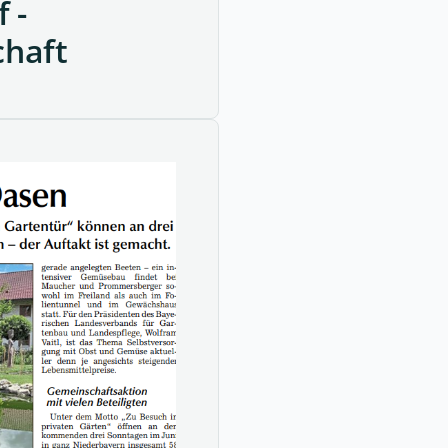
 -
chaft