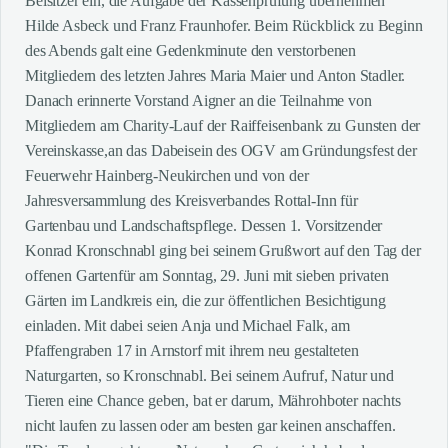
Beisitzer ein, die Aufgabe der Kassenprüfung übernehmen
Hilde Asbeck und Franz Fraunhofer. Beim Rückblick zu Beginn
des Abends galt eine Gedenkminute den verstorbenen
Mitgliedern des letzten Jahres Maria Maier und Anton Stadler.
Danach erinnerte Vorstand Aigner an die Teilnahme von
Mitgliedern am Charity-Lauf der Raiffeisenbank zu Gunsten der
Vereinskasse,an das Dabeisein des OGV am Gründungsfest der
Feuerwehr Hainberg-Neukirchen und von der
Jahresversammlung des Kreisverbandes Rottal-Inn für
Gartenbau und Landschaftspflege. Dessen 1. Vorsitzender
Konrad Kronschnabl ging bei seinem Grußwort auf den Tag der
offenen Gartenfür am Sonntag, 29. Juni mit sieben privaten
Gärten im Landkreis ein, die zur öffentlichen Besichtigung
einladen. Mit dabei seien Anja und Michael Falk, am
Pfaffengraben 17 in Arnstorf mit ihrem neu gestalteten
Naturgarten, so Kronschnabl. Bei seinem Aufruf, Natur und
Tieren eine Chance geben, bat er darum, Mährohboter nachts
nicht laufen zu lassen oder am besten gar keinen anschaffen.