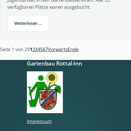
Jugendarbeit in den Gartenbauvereinen. Alle 33
verfügbaren Plätze waren ausgebucht.
Weiterlesen …
Seite 1 von 29
1
2
3
4
5
6
7
Vorwärts
Ende
Gartenbau Rottal-Inn
Impressum