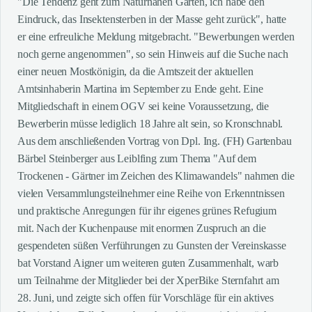
"Die Tendenz geht zum Naturnahen Garten, ich habe den
Eindruck, das Insektensterben in der Masse geht zurück", hatte
er eine erfreuliche Meldung mitgebracht. "Bewerbungen werden
noch gerne angenommen", so sein Hinweis auf die Suche nach
einer neuen Mostkönigin, da die Amtszeit der aktuellen
Amtsinhaberin Martina im September zu Ende geht. Eine
Mitgliedschaft in einem OGV sei keine Voraussetzung, die
Bewerberin müsse lediglich 18 Jahre alt sein, so Kronschnabl.
Aus dem anschließenden Vortrag von Dpl. Ing. (FH) Gartenbau
Bärbel Steinberger aus Leiblfing zum Thema "Auf dem
Trockenen - Gärtner im Zeichen des Klimawandels" nahmen die
vielen Versammlungsteilnehmer eine Reihe von Erkenntnissen
und praktische Anregungen für ihr eigenes grünes Refugium
mit. Nach der Kuchenpause mit enormen Zuspruch an die
gespendeten süßen Verführungen zu Gunsten der Vereinskasse
bat Vorstand Aigner um weiteren guten Zusammenhalt, warb
um Teilnahme der Mitglieder bei der XperBike Sternfahrt am
28. Juni, und zeigte sich offen für Vorschläge für ein aktives